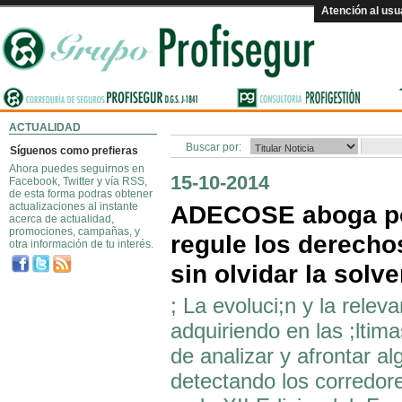
Atención al usu
ACTUALIDAD
Buscar por:
Síguenos como prefieras
Ahora puedes seguirnos en
15-10-2014
Facebook, Twitter y vía RSS,
de esta forma podras obtener
actualizaciones al instante
ADECOSE aboga po
acerca de actualidad,
promociones, campañas, y
regule los derecho
otra información de tu interés.
sin olvidar la solv
; La evoluci;n y la relev
adquiriendo en las ;ltim
de analizar y afrontar a
detectando los corredor