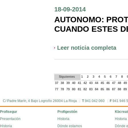
18-09-2014
AUTONOMO: PROT
CUANDO ESTES D
Leer noticia completa
Siguientes
1
2
3
4
5
6
7
8
37
38
39
40
41
42
43
44
45
46
47
48
49
77
78
79
80
81
82
83
84
85
86
87
88
89
C/ Padre Marín, 4 Bajo Logroño 26004 La Rioja :
T
941 042 060 :
F
941 946 
Profisegur
Profigestión
Kbcreat
Presentación
Historia
Historia
Historia
Dónde estamos
Dónde 