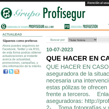
Atención al usu
ACTUALIDAD
Buscar por:
Síguenos como prefieras
Ahora puedes seguirnos en
10-07-2023
Facebook, Twitter y vía RSS,
de esta forma podras obtener
actualizaciones al instante
QUE HACER EN C
acerca de actualidad,
promociones, campañas, y
QUE HACER EN CASO 
otra información de tu interés.
aseguradora de la situaci
necesaria una intervenc
estas pólizas te ofrecen
frente a terceros. Enla
aseguradoras: http://p
2- Toma fotografías y v