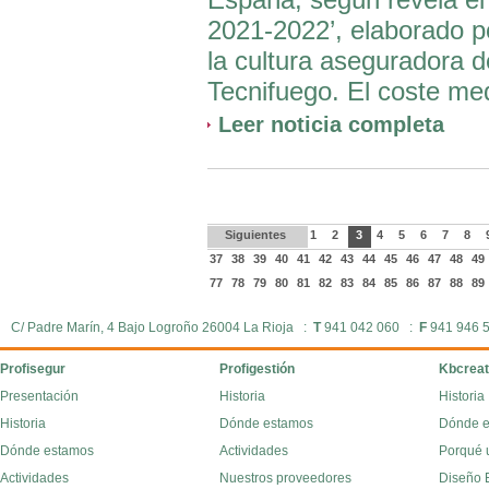
2021-2022’, elaborado po
la cultura aseguradora 
Tecnifuego. El coste me
Leer noticia completa
Siguientes
1
2
3
4
5
6
7
8
37
38
39
40
41
42
43
44
45
46
47
48
49
77
78
79
80
81
82
83
84
85
86
87
88
89
C/ Padre Marín, 4 Bajo Logroño 26004 La Rioja :
T
941 042 060 :
F
941 946 
Profisegur
Profigestión
Kbcreat
Presentación
Historia
Historia
Historia
Dónde estamos
Dónde 
Dónde estamos
Actividades
Porqué 
Actividades
Nuestros proveedores
Diseño E