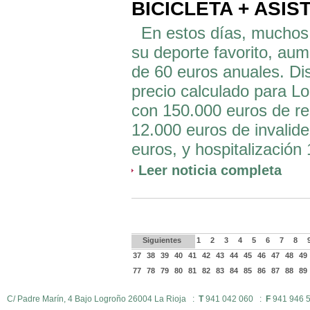
BICICLETA + ASIS
En estos días, muchos de
su deporte favorito, aum
de 60 euros anuales. Dis
precio calculado para L
con 150.000 euros de res
12.000 euros de invalid
euros, y hospitalización 
Leer noticia completa
Siguientes
1
2
3
4
5
6
7
8
37
38
39
40
41
42
43
44
45
46
47
48
49
77
78
79
80
81
82
83
84
85
86
87
88
89
C/ Padre Marín, 4 Bajo Logroño 26004 La Rioja :
T
941 042 060 :
F
941 946 