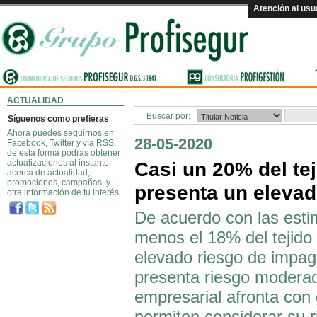
Atención al usu
ACTUALIDAD
Buscar por:
Síguenos como prefieras
Ahora puedes seguirnos en
28-05-2020
Facebook, Twitter y vía RSS,
de esta forma podras obtener
actualizaciones al instante
Casi un 20% del te
acerca de actualidad,
promociones, campañas, y
presenta un elevad
otra información de tu interés.
De acuerdo con las estim
menos el 18% del tejido
elevado riesgo de impago
presenta riesgo moderad
empresarial afronta con 
permiten considerar su 