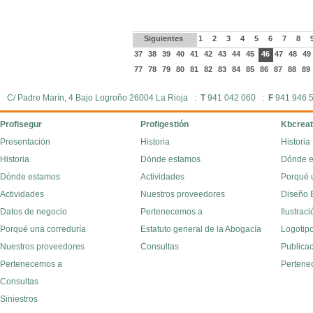
Siguientes
1
2
3
4
5
6
7
8
37
38
39
40
41
42
43
44
45
46
47
48
4
77
78
79
80
81
82
83
84
85
86
87
88
89
C/ Padre Marín, 4 Bajo Logroño 26004 La Rioja :
T
941 042 060 :
F
941 946 
Profisegur
Profigestión
Kbcreat
Presentación
Historia
Historia
Historia
Dónde estamos
Dónde 
Dónde estamos
Actividades
Porqué 
Actividades
Nuestros proveedores
Diseño E
Datos de negocio
Pertenecemos a
Ilustraci
Porqué una correduría
Estatuto general de la Abogacía
Logotipo
Nuestros proveedores
Consultas
Publica
Pertenecemos a
Pertene
Consultas
Siniestros