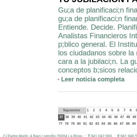
Gu;a de planificaci;n fin
gu;a de planificaci;n fin
Entiende. Decide. Planif
Analistas Financieros Int
p;blico general. El Inst
los ciudadanos sobre la 
cara a la jubilaci;n. La g
conceptos b;sicos relacio
Leer noticia completa
Siguientes
1
2
3
4
5
6
7
8
37
38
39
40
41
42
43
44
45
46
47
48
4
77
78
79
80
81
82
83
84
85
86
87
88
89
C/ Padre Marín, 4 Bajo Logroño 26004 La Rioja :
T
941 042 060 :
F
941 946 