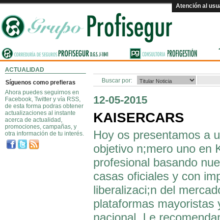
Atención al usu
ACTUALIDAD
Buscar por:
Síguenos como prefieras
Ahora puedes seguirnos en
12-05-2015
Facebook, Twitter y vía RSS,
de esta forma podras obtener
actualizaciones al instante
KAISERCARS
acerca de actualidad,
promociones, campañas, y
Hoy os presentamos a 
otra información de tu interés.
objetivo n;mero uno en K
profesional basando nue
casas oficiales y con im
liberalizaci;n del merca
plataformas mayoristas 
nacional. Le recomendamo