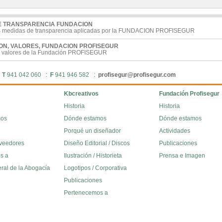
E TRANSPARENCIA FUNDACION
s medidas de transparencia aplicadas por la FUNDACION PROFISEGUR
SION, VALORES, FUNDACION PROFISEGUR
 y valores de la Fundación PROFISEGUR
:
T
941 042 060 :
F
941 946 582 :
profisegur@profisegur.com
Kbcreativos
Fundación Profisegur
Historia
Historia
mos
Dónde estamos
Dónde estamos
Porqué un diseñador
Actividades
oveedores
Diseño Editorial / Discos
Publicaciones
s a
Ilustración / Historieta
Prensa e Imagen
eral de la Abogacía
Logotipos / Corporativa
Publicaciones
Pertenecemos a