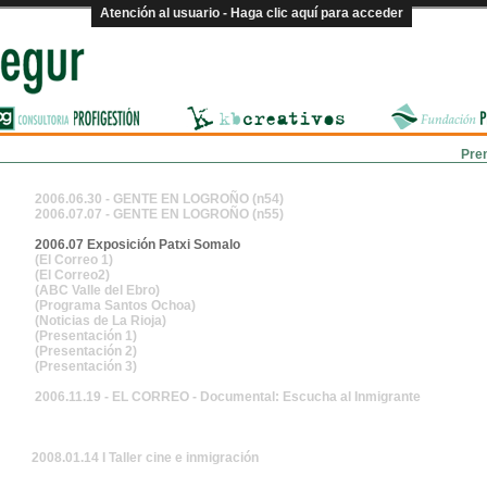
Atención al usuario - Haga clic aquí para acceder
Pre
2006.06.30 - GENTE EN LOGROÑO (n54)
2006.07.07 - GENTE EN LOGROÑO (n55)
2006.07 Exposición Patxi Somalo
(El Correo 1)
(El Correo2)
(ABC Valle del Ebro)
(Programa Santos Ochoa)
(Noticias de La Rioja)
(Presentación 1)
(Presentación 2)
(Presentación 3)
2006.11.19 - EL CORREO - Documental: Escucha al Inmigrante
2008.01.14 I Taller cine e inmigración