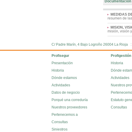
Documentación
MEDIDAS D
resumen de la
MISION, VI
misión, visión
C/ Padre Marín, 4 Bajo Logroño 26004 La Rioja 
Profisegur
Profigestión
Presentación
Historia
Historia
Dónde esta
Dónde estamos
Actividades
Actividades
Nuestros pr
Datos de negocio
Pertenecemo
Porqué una correduría
Estatuto gen
Nuestros proveedores
Consultas
Pertenecemos a
Consultas
Siniestros