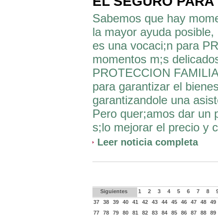
EL SEGURO PARA
Sabemos que hay moment
la mayor ayuda posible, 
es una vocaci;n para P
momentos m;s delicados 
PROTECCION FAMILIAR 
para garantizar el biene
garantizandole una asis
Pero quer;amos dar un 
s;lo mejorar el precio y 
Leer noticia completa
Siguientes
1
2
3
4
5
6
7
8
37
38
39
40
41
42
43
44
45
46
47
48
49
77
78
79
80
81
82
83
84
85
86
87
88
89