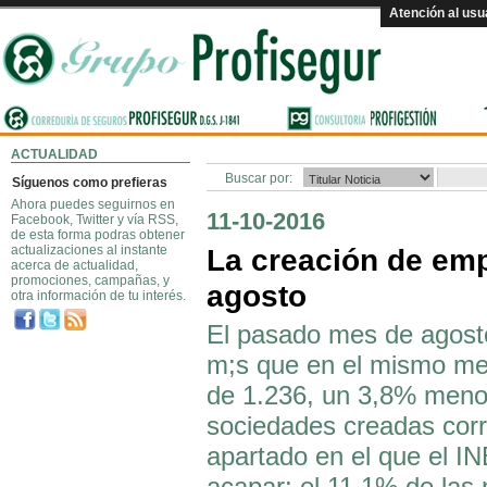
Atención al usu
ACTUALIDAD
Buscar por:
Síguenos como prefieras
Ahora puedes seguirnos en
11-10-2016
Facebook, Twitter y vía RSS,
de esta forma podras obtener
actualizaciones al instante
La creación de em
acerca de actualidad,
promociones, campañas, y
agosto
otra información de tu interés.
El pasado mes de agost
m;s que en el mismo mes
de 1.236, un 3,8% menos
sociedades creadas corr
apartado en el que el INE
acapar; el 11,1% de las