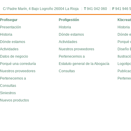
C/ Padre Marín, 4 Bajo Logroño 26004 La Rioja :
T
941 042 060 :
F
941 946 
Profisegur
Profigestión
Kbcreat
Presentación
Historia
Historia
Historia
Dónde estamos
Dónde 
Dónde estamos
Actividades
Porqué 
Actividades
Nuestros proveedores
Diseño E
Datos de negocio
Pertenecemos a
Ilustraci
Porqué una correduría
Estatuto general de la Abogacía
Logotipo
Nuestros proveedores
Consultas
Publica
Pertenecemos a
Pertene
Consultas
Siniestros
Nuevos productos