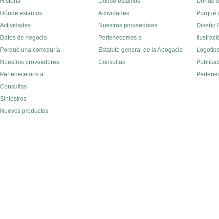
Historia
Dónde estamos
Dónde 
Dónde estamos
Actividades
Porqué 
Actividades
Nuestros proveedores
Diseño E
Datos de negocio
Pertenecemos a
Ilustraci
Porqué una correduría
Estatuto general de la Abogacía
Logotipo
Nuestros proveedores
Consultas
Publica
Pertenecemos a
Pertene
Consultas
Siniestros
Nuevos productos