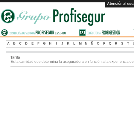
Atención al usu
A
B
C
D
E
F
G
H
I
J
K
L
M
N
Ñ
O
P
Q
R
S
T
Tarifa
Es la cantidad que determina la aseguradora en función a la experiencia de 