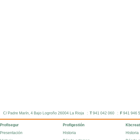
C/ Padre Marín, 4 Bajo Logroño 26004 La Rioja :
T
941 042 060 :
F
941 946 
Profisegur
Profigestión
Kbcreat
Presentación
Historia
Historia