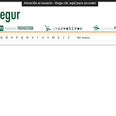
Atención al usuario - Haga clic aquí para acceder
N
Ñ
O
P
Q
R
S
T
U
V
W
X
Y
Z
Ver todos