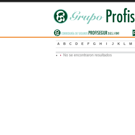
A
B
C
D
E
F
G
H
I
J
K
L
M
No se encontraron resultados