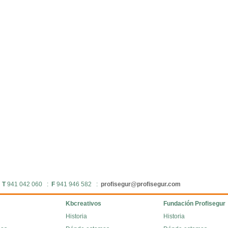
:
T
941 042 060 :
F
941 946 582 :
profisegur@profisegur.com
Kbcreativos
Fundación Profisegur
Historia
Historia