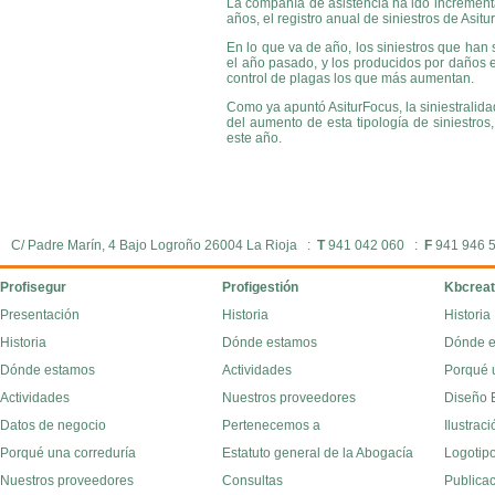
La compañía de asistencia ha ido incrementa
años, el registro anual de siniestros de Asi
En lo que va de año, los siniestros que han
el año pasado, y los producidos por daños el
control de plagas los que más aumentan.
Como ya apuntó AsiturFocus, la siniestralid
del aumento de esta tipología de siniestr
este año.
C/ Padre Marín, 4 Bajo Logroño 26004 La Rioja :
T
941 042 060 :
F
941 946 
Profisegur
Profigestión
Kbcreat
Presentación
Historia
Historia
Historia
Dónde estamos
Dónde 
Dónde estamos
Actividades
Porqué 
Actividades
Nuestros proveedores
Diseño E
Datos de negocio
Pertenecemos a
Ilustraci
Porqué una correduría
Estatuto general de la Abogacía
Logotipo
Nuestros proveedores
Consultas
Publica