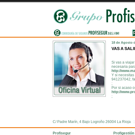
18 de Agosto 
VAS A SAL
Si vas a viaja
necesaria para
http://www.ma
Y si necesitas
941237042, fac
;
Por si acaso o
http://www.pr
;
C/ Padre Marín, 4 Bajo Logroño 26004 La Rioja 
Profisegur
Profigestión